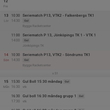
12
Fre
13
10:30
Seriematch P13, VTK2 - Falkenbergs TK1
14:30
Lör
Gul
Bygga Racketcenter
11:00
Seriematch P 13, Jönköpings TK 1 - VTK 1
14:00
Gul
Jönköpings TK
14
10:30
Seriematch P13, VTK2 - Söndrums TK1
14:30
Sön
Gul
Bygga Racketcenter
v.51
15
15:30
Gul Boll 15:30 måndag
Gul
16:30
Mån
vtk
16:30
Gul boll 16:30 måndag grupp 1
Gul
17:30
vtk