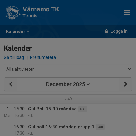
Värnamo TK
Tennis
Logga in
Kalender
Kalender
Gå till idag
|
Prenumerera
December 2025
v.49
1
15:30
Gul Boll 15:30 måndag
Gul
16:30
Mån
vtk
16:30
Gul boll 16:30 måndag grupp 1
Gul
17:30
vtk