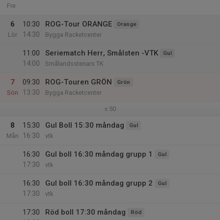
Fre
6
10:30
ROG-Tour ORANGE
Orange
14:30
Lör
Bygga Racketcenter
11:00
Seriematch Herr, Smålsten -VTK
Gul
14:00
Smålandsstenars TK
7
09:30
ROG-Touren GRÖN
Grön
13:30
Sön
Bygga Racketcenter
v.50
8
15:30
Gul Boll 15:30 måndag
Gul
16:30
Mån
vtk
16:30
Gul boll 16:30 måndag grupp 1
Gul
17:30
vtk
16:30
Gul boll 16:30 måndag grupp 2
Gul
17:30
vtk
17:30
Röd boll 17:30 måndag
Röd