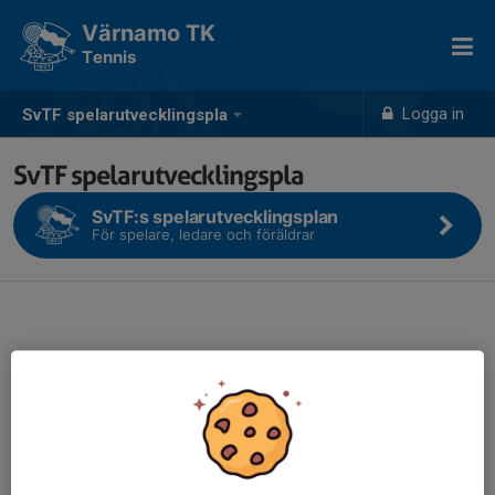
Värnamo TK
Tennis
Logga in
SvTF spelarutvecklingspla
SvTF spelarutvecklingspla
SvTF:s spelarutvecklingsplan
För spelare, ledare och föräldrar