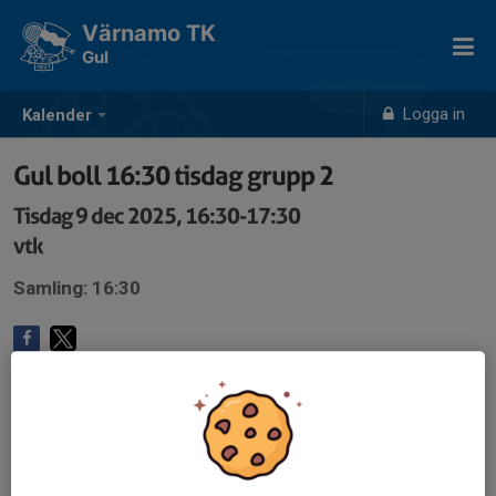
Värnamo TK
Gul
Logga in
Kalender
Gul boll 16:30 tisdag grupp 2
Tisdag 9 dec 2025, 16:30-17:30
vtk
Samling: 16:30