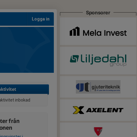
Sponsorer
Logga in
aktivitet
aktivitet inbokad
ter från
ionen
ingsvinster i