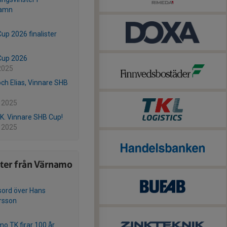
hamn
Cup 2026 finalister
Cup 2026
2025
och Elias, Vinnare SHB
 2025
 K. Vinnare SHB Cup!
 2025
ter från Värnamo
ord över Hans
rsson
o TK firar 100 år