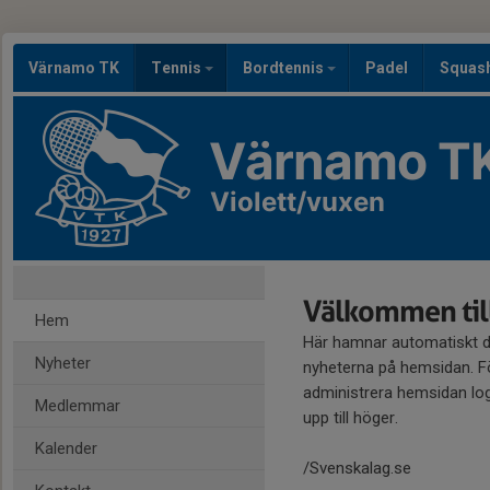
Värnamo TK
Tennis
Bordtennis
Padel
Squas
Värnamo T
Violett/vuxen
Välkommen till
Hem
Här hamnar automatiskt 
Nyheter
nyheterna på hemsidan. Fö
administrera hemsidan log
Medlemmar
upp till höger.
Kalender
/Svenskalag.se