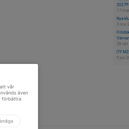
2027!!!
17 ma
Nya klu
3 nov 
Fritids
Värnam
28 okt
ITF M2
9 jun 
att vår
 används även
t förbättra
ändiga