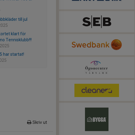
r
bbkläder till jul
2025
kortet klart för
o Tennisklubb!!!
 2025
5 har startat!
2025
Skriv ut