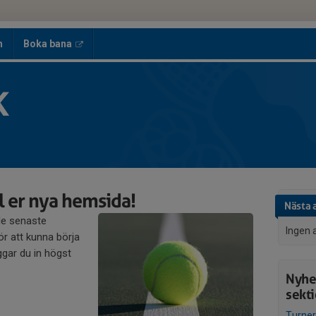
h
Boka bana
K
 er nya hemsida!
Nästa 
de senaste
Ingen 
r att kunna börja
gar du in högst
Nyhe
sekt
Turner