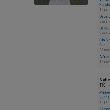
Karls
17 jul
Oscis 
8 jan
Oscis 
2 dec 
Ella S 
Cup.
24 nov
Alfred
17 nov
Nyhe
TK
Minnes
Gunna
16 jul
Värnam