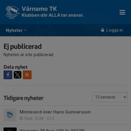
Värnamo TK
Klubben där ALLA tar ansvar.
Logga in
Nyheter
Ej publicerad
Nyheten är inte publicerad
Dela nyhet
Tidigare nyheter
Minnesord över Hans Gunnarsson
16 jul, 12:28
0
Värnamo TK firar 100 år 2027!!!