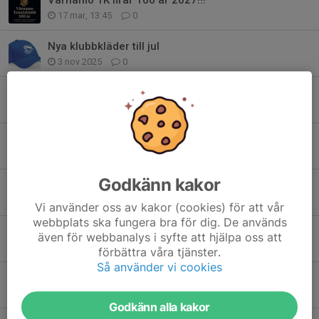
17 mar, 13:45
0
Nya klubbkläder till jul
3 nov 2025
0
Fritidskortet klart för Värnamo Tennisklubb!!!
28 okt 2025
0
ITF M25 har startat!
9 jun 2025
0
Godkänn kakor
Singelfinaler ITF J100
30 maj 2025
0
Vi använder oss av kakor (cookies) för att vår
webbplats ska fungera bra för dig. De används
Torsdag ITF J100: Kvartsfinal i singel och semi i dubbel
även för webbanalys i syfte att hjälpa oss att
28 maj 2025
0
förbättra våra tjänster.
Så använder vi cookies
ITF J100 Tisdag: omgång 1 färdigspelas och dubbeln startar.
27 maj 2025
0
Godkänn alla kakor