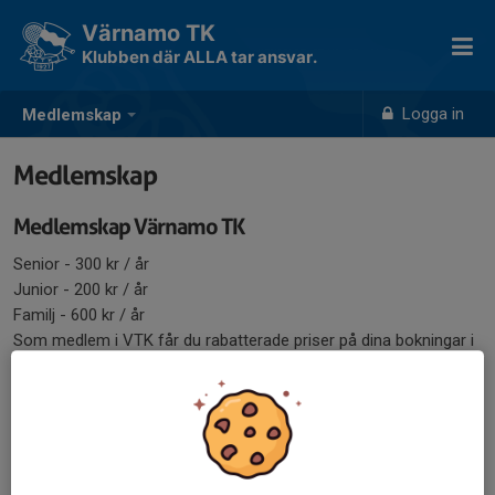
Värnamo TK
Klubben där ALLA tar ansvar.
Logga in
Medlemskap
Medlemskap
Medlemskap Värnamo TK
Senior - 300 kr / år
Junior - 200 kr / år
Familj - 600 kr / år
Som medlem i VTK får du rabatterade priser på dina bokningar i
Bygga Racketcenter.
Ansökan om medlemskap
i VTK görs på vår sida i Matchi.
Klicka på länken nedan så hittar du ansökan i det blå fältet under
fotografiet.
Ansökan medlemskap VTK