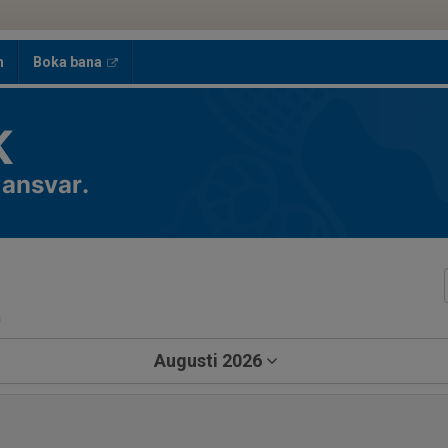
h
Boka bana
K
 ansvar.
a
Augusti 2026