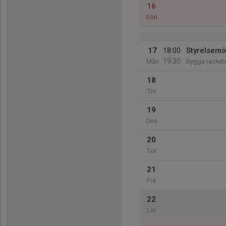
16
Sön
17
18:00
Styrelsemö
19:30
Mån
Bygga racket
18
Tis
19
Ons
20
Tor
21
Fre
22
Lör