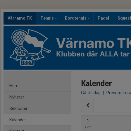
Värnamo TK
Tennis
Bordtennis
Padel
Squas
Värnamo T
Klubben där ALLA tar
Kalender
Hem
Gå till idag
|
Prenumerer
Nyheter
Sektioner
Kalender
1
Lör