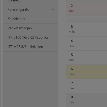
Kontakt
2
Föreningsinfo
Sön
Klubbkläder
3
Racketsmedjan
Mån
ITF J100 16/5-23/5,Junior
4
Tis
ITF M25 8/6-14/6, Herr
5
Ons
6
Tor
7
Fre
8
Lör