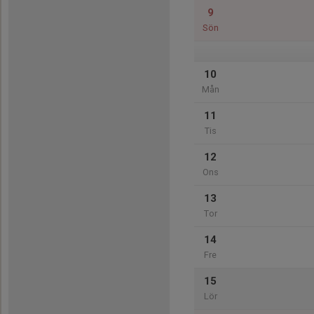
9
Sön
10
Mån
11
Tis
12
Ons
13
Tor
14
Fre
15
Lör