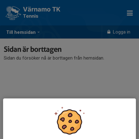
Värnamo TK
Tennis
Logga in
Till hemsidan
Sidan är borttagen
Sidan du försöker nå är borttagen från hemsidan.