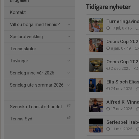
Bildgalleri
Tidigare nyheter
Kontakt
Turneringsvins
Vill du börja med tennis?
17 jul, 07:16
Spelarutveckling
Oscis Cup 2026
Tennisskolor
8 jan, 07:49
Tävlingar
Oscis Cup 202
2 dec 2025
Serielag inne vår 2026
Ella S och Eli
Serielag ute sommar 2026
24 nov 2025
Alfred K. Vinn
Svenska Tennisförbundet
17 nov 2025
Tennis Syd
Seriespel i tab
11 maj 2025