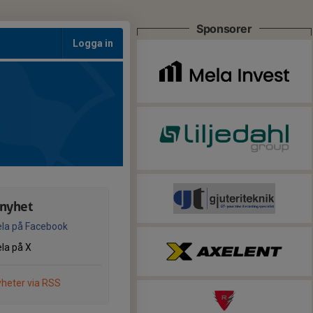
Sponsorer
Logga in
 nyhet
la på Facebook
la på X
heter via RSS