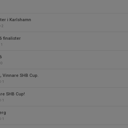
ter i Karlshamn
2
 finalister
1
6
0
as, Vinnare SHB Cup.
1
are SHB Cup!
1
erg
1