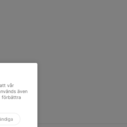
att vår
 används även
t förbättra
ändiga