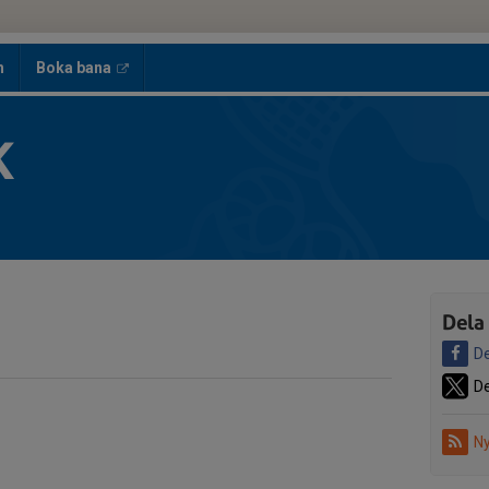
h
Boka bana
K
Dela
De
De
Ny