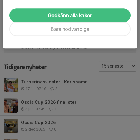
Dela nyhet
Godkänn alla kakor
Bara nödvändiga
Kommentarer
Emil Sandahl
17 nov 2025
Grattis Alfred! Grym forehand👏🏻
Tidigare nyheter
Turneringsvinster i Karlshamn
17 jul, 07:16
2
Oscis Cup 2026 finalister
8 jan, 07:49
1
Oscis Cup 2026
2 dec 2025
0