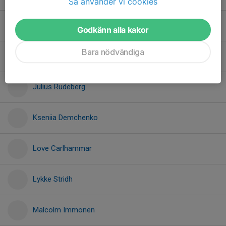
Så använder vi cookies
Gustav Mårtenson
Godkänn alla kakor
Bara nödvändiga
Johnny Do Le
Julius Rudeberg
Kseniia Demchenko
Love Carlhammar
Lykke Stridh
Malcolm Immonen