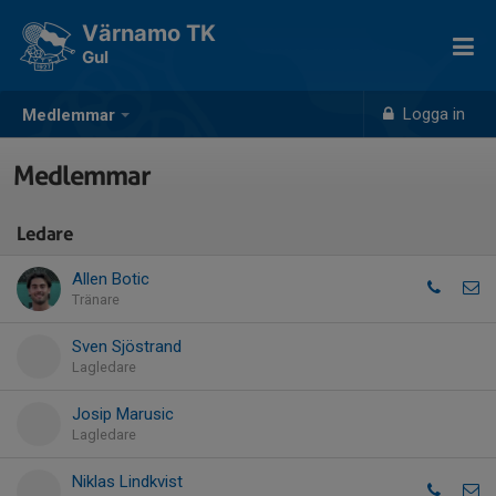
Värnamo TK
Gul
Logga in
Medlemmar
Medlemmar
Ledare
Allen Botic
Tränare
Sven Sjöstrand
Lagledare
Josip Marusic
Lagledare
Niklas Lindkvist