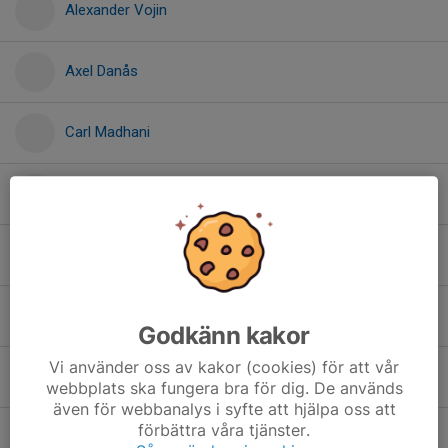
Alexander Vojin
Axel Danås
Carl Madhani
Christina Papastergiou
Elias Gradeen
Elliott Hulley
Godkänn kakor
Vi använder oss av kakor (cookies) för att vår
Emil Diep Niu
webbplats ska fungera bra för dig. De används
även för webbanalys i syfte att hjälpa oss att
förbättra våra tjänster.
Gustav Heijel