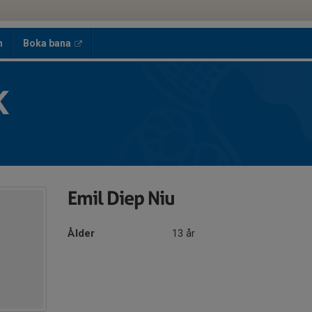
h
Boka bana
K
Emil Diep Niu
Ålder
13 år