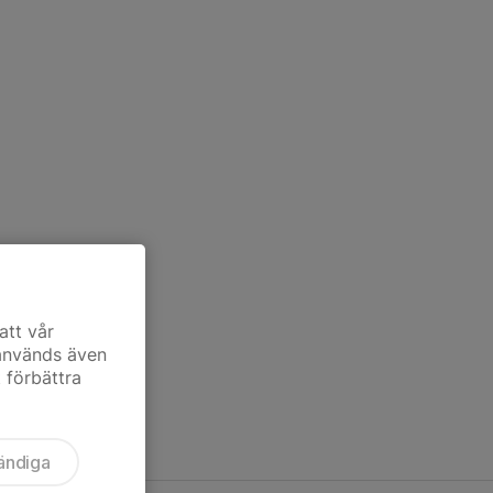
att vår
 används även
t förbättra
ändiga