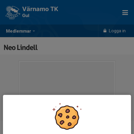
Värnamo TK
Gul
Logga in
Medlemmar
Neo Lindell
Ålder
10 år