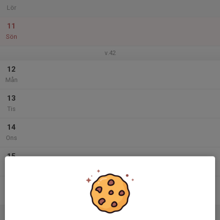
Lör
11
Sön
v.42
12
Mån
13
Tis
14
Ons
15
Tor
16
Fre
17