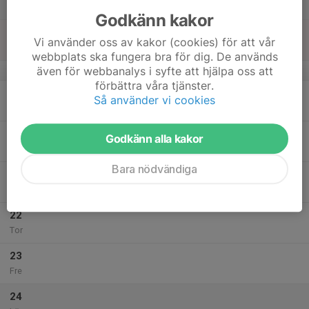
Lör
Godkänn kakor
18
Vi använder oss av kakor (cookies) för att vår
Sön
webbplats ska fungera bra för dig. De används
även för webbanalys i syfte att hjälpa oss att
v.43
förbättra våra tjänster.
19
Så använder vi cookies
Mån
20
Godkänn alla kakor
Tis
Bara nödvändiga
21
Ons
22
Tor
23
Fre
24