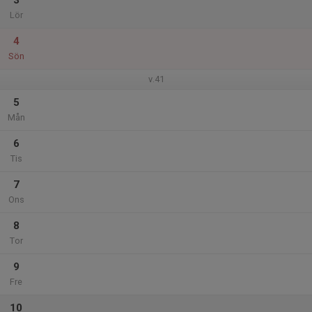
3
Lör
4
Sön
v.41
5
Mån
6
Tis
7
Ons
8
Tor
9
Fre
10