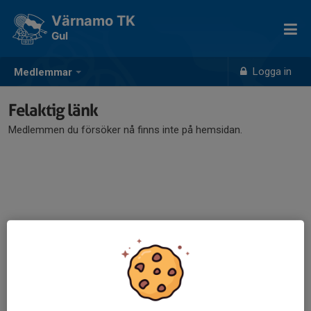
Värnamo TK
Gul
Logga in
Medlemmar
Felaktig länk
Medlemmen du försöker nå finns inte på hemsidan.