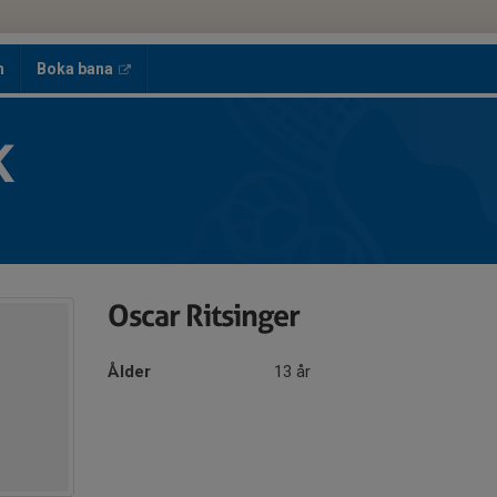
h
Boka bana
K
Oscar Ritsinger
Ålder
13 år