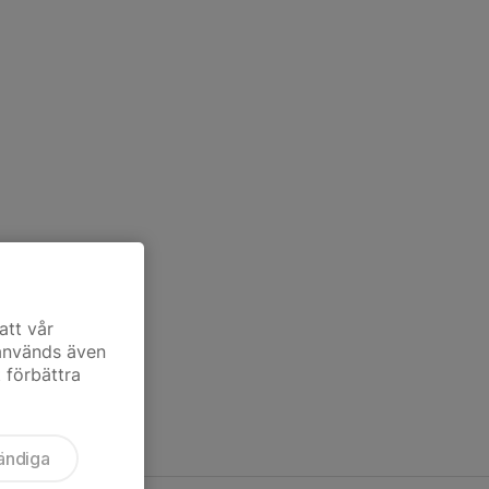
att vår
 används även
t förbättra
ändiga