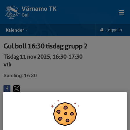
Värnamo TK
Gul
Logga in
Kalender
Gul boll 16:30 tisdag grupp 2
Tisdag 11 nov 2025, 16:30-17:30
vtk
Samling: 16:30