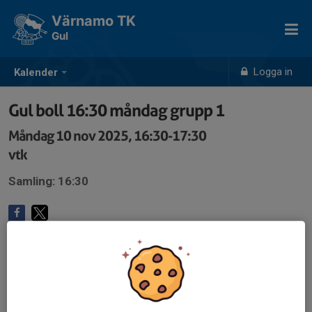
Värnamo TK
Gul
Logga in
Kalender
Gul boll 16:30 måndag grupp 1
Måndag 10 nov 2025, 16:30-17:30
vtk
Samling: 16:30