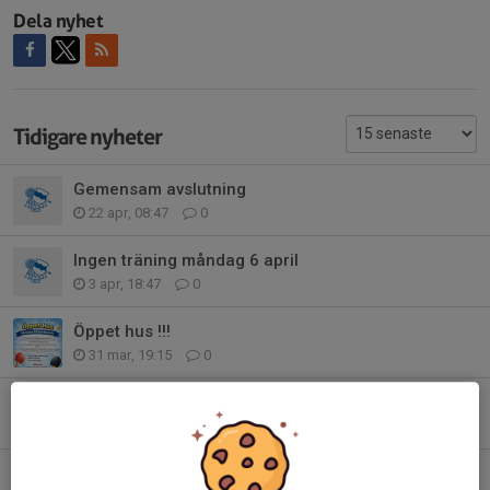
Dela nyhet
Tidigare nyheter
Gemensam avslutning
22 apr, 08:47
0
Ingen träning måndag 6 april
3 apr, 18:47
0
Öppet hus !!!
31 mar, 19:15
0
Zontävling 5 i Lessebo
25 mar, 17:19
8
Zontävling i Sandsjöfors