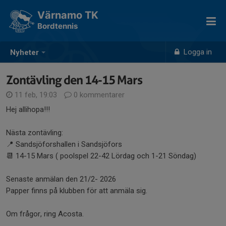
Värnamo TK
Bordtennis
Logga in
Nyheter
Zontävling den 14-15 Mars
11 feb, 19:03
0 kommentarer
Hej allihopa!!!
Nästa zontävling:
📍 Sandsjöforshallen i Sandsjöfors
📆 14-15 Mars ( poolspel 22-42 Lördag och 1-21 Söndag)
Senaste anmälan den 21/2- 2026
Papper finns på klubben för att anmäla sig.
Om frågor, ring Acosta.