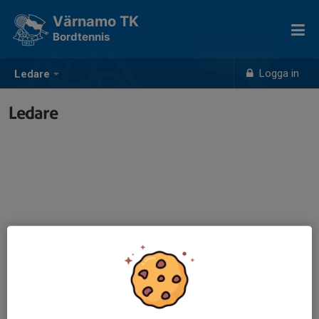
Värnamo TK
Bordtennis
Logga in
Ledare
Ledare