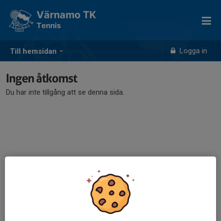
Värnamo TK
Tennis
Logga in
Till hemsidan
Ingen åtkomst
Du har inte tillgång att se denna sida.