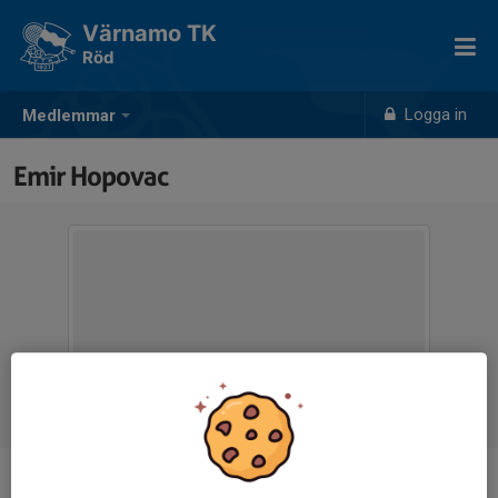
Värnamo TK
Röd
Logga in
Medlemmar
Emir Hopovac
Ålder
8 år