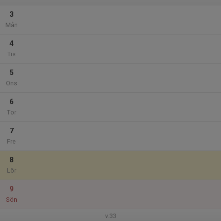
3
Mån
4
Tis
5
Ons
6
Tor
7
Fre
8
Lör
9
Sön
v.33