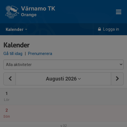
Värnamo TK
Orange
Logga in
Kalender
Kalender
Gå till idag
|
Prenumerera
Augusti 2026
1
Lör
2
Sön
v.32