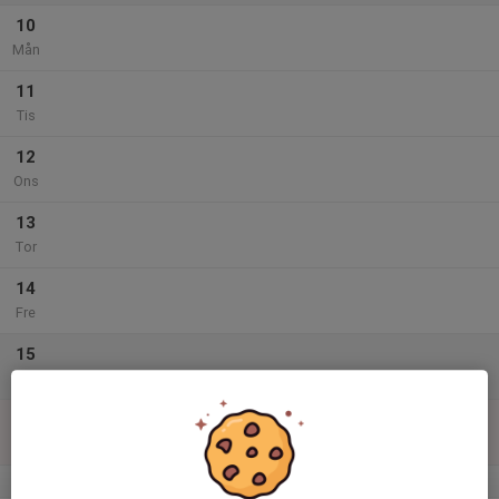
10
Mån
11
Tis
12
Ons
13
Tor
14
Fre
15
Lör
16
Sön
v.34