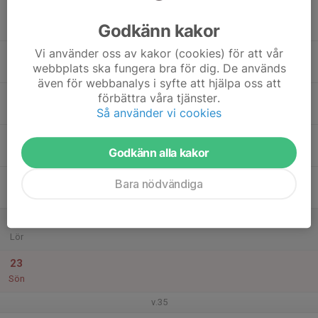
17
Godkänn kakor
Mån
Vi använder oss av kakor (cookies) för att vår
18
webbplats ska fungera bra för dig. De används
Tis
även för webbanalys i syfte att hjälpa oss att
19
förbättra våra tjänster.
Ons
Så använder vi cookies
20
Godkänn alla kakor
Tor
21
Bara nödvändiga
Fre
22
Lör
23
Sön
v.35