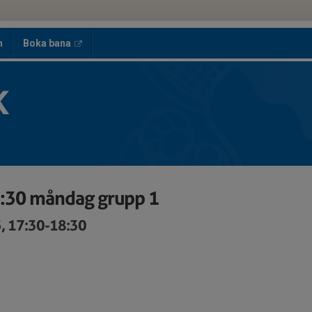
h
Boka bana
K
7:30 måndag grupp 1
, 17:30-18:30