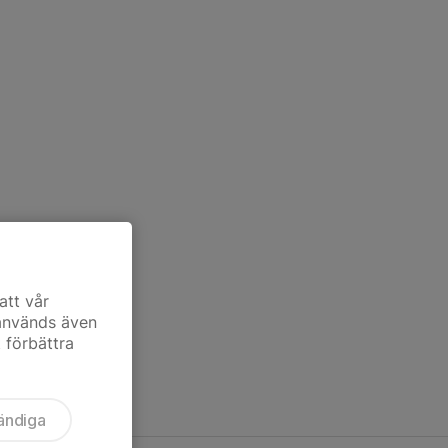
att vår
 används även
t förbättra
ändiga