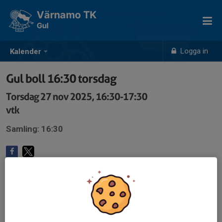
Värnamo TK
Gul
Logga in
Kalender
Gul boll 16:30 torsdag
Torsdag 27 nov 2025, 16:30-17:30
vtk
Samling: 16:30