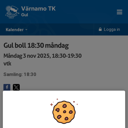
Värnamo TK
Gul
Logga in
Kalender
Gul boll 18:30 måndag
Måndag 3 nov 2025, 18:30-19:30
vtk
Samling: 18:30