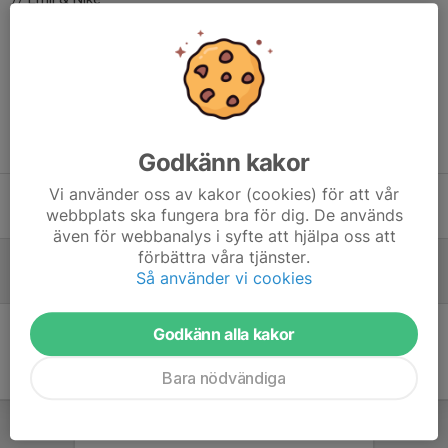
Dela nyhet
Tidigare nyheter
Godkänn kakor
Vi använder oss av kakor (cookies) för att vår
Ändrade träningstider(igen)
webbplats ska fungera bra för dig. De används
14 apr, 21:41
0
även för webbanalys i syfte att hjälpa oss att
förbättra våra tjänster.
Ändrade träningstider
Så använder vi cookies
8 apr, 21:04
0
Godkänn alla kakor
Bara nödvändiga