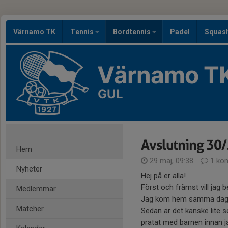
Värnamo TK
Tennis
Bordtennis
Padel
Squas
Värnamo T
GUL
Avslutning 30/
Hem
29 maj, 09:38
1 ko
Nyheter
Hej på er alla!
Först och främst vill jag 
Medlemmar
Jag kom hem samma dag m
Matcher
Sedan är det kanske lite s
pratat med barnen innan ja