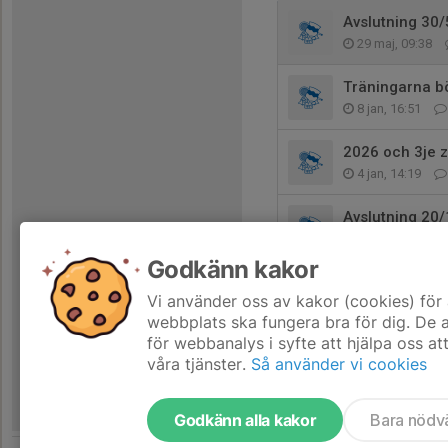
Avslutning 30/
29 maj, 09:38
Träningarna bö
8 jan, 16:51
2026 och 3je z
4 jan, 14:19
Avslutning 20/
18 dec 2025
Godkänn kakor
Vi använder oss av kakor (cookies) för 
webbplats ska fungera bra för dig. De
för webbanalys i syfte att hjälpa oss at
våra tjänster.
Så använder vi cookies
Godkänn alla kakor
Bara nödv