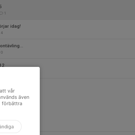
5
1
rjar idag!
4
ontävling...
0
12
3
att vår
 används även
t förbättra
ändiga