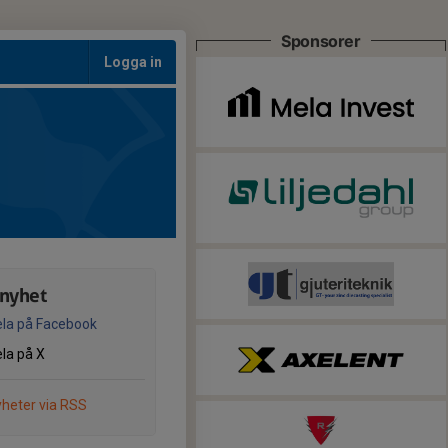
Sponsorer
Logga in
 nyhet
la på Facebook
la på X
heter via RSS