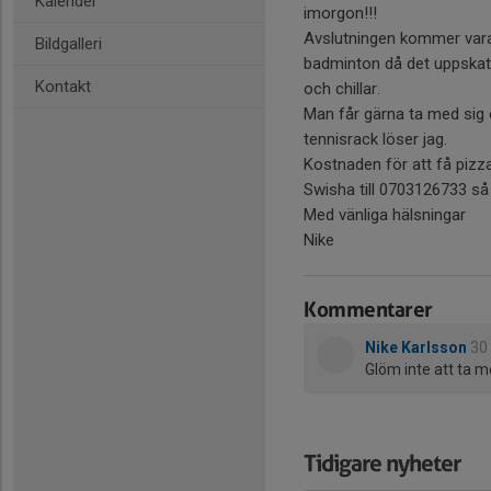
Kalender
imorgon!!!
Avslutningen kommer vara 
Bildgalleri
badminton då det uppskatt
Kontakt
och chillar.
Man får gärna ta med sig 
tennisrack löser jag.
Kostnaden för att få pizza
Swisha till 0703126733 så
Med vänliga hälsningar
Nike
Kommentarer
Nike Karlsson
30
Glöm inte att ta m
Tidigare nyheter