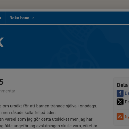
h
Boka bana
K
5
Dela
mmentar
De
De
be om ursäkt för att barnen tränade själva i onsdags.
en råkade kolla fel på tiden.
Ny
en varsel som jag gör detta utskicket men jag har
g åkte ungefär jag avslutningen skulle vara, vilket är