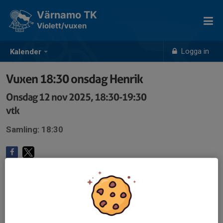
Värnamo TK
Violett/vuxen
Logga in
Kalender
Vuxen 18:30 onsdag Henrik
Onsdag 12 nov 2025, 18:30-19:30
vtk
Samling: 18:30