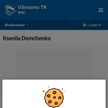
Värnamo TK
Röd
Logga in
Medlemmar
Kseniia Demchenko
Titel
Tränare