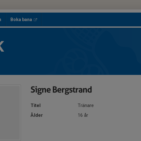
h
Boka bana
K
Signe Bergstrand
Titel
Tränare
Ålder
16 år