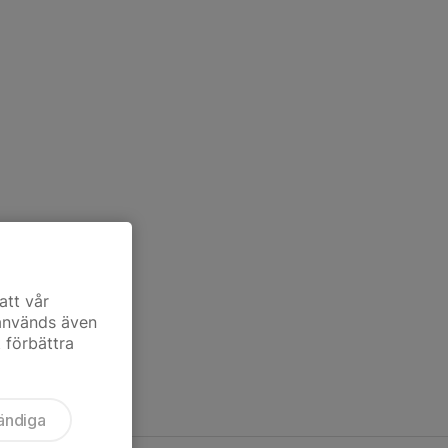
att vår
 används även
t förbättra
ändiga