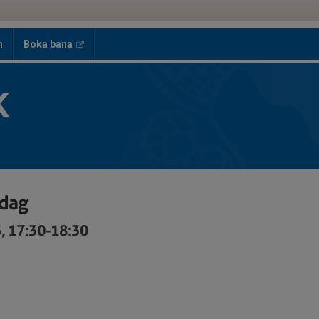
h
Boka bana
K
sdag
5, 17:30-18:30