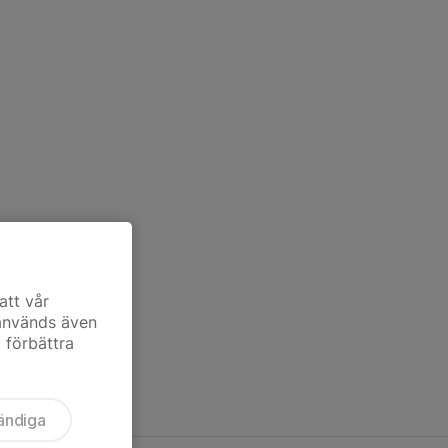
att vår
 används även
t förbättra
ändiga