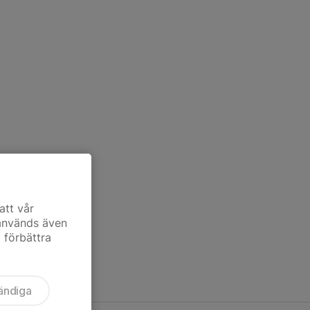
att vår
 används även
t förbättra
ändiga