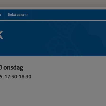
h
Boka bana
K
0 onsdag
5, 17:30-18:30