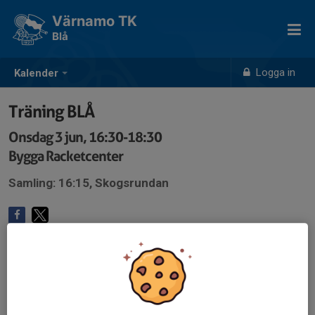
Värnamo TK
Blå
Logga in
Kalender
Träning BLÅ
Onsdag 3 jun, 16:30-18:30
Bygga Racketcenter
Samling: 16:15, Skogsrundan