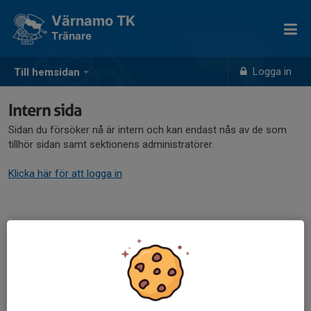
Värnamo TK
Tränare
Logga in
Till hemsidan
Intern sida
Sidan du försöker nå är intern och kan endast nås av de som
tillhör sidan samt sektionens administratörer.
Klicka här för att logga in